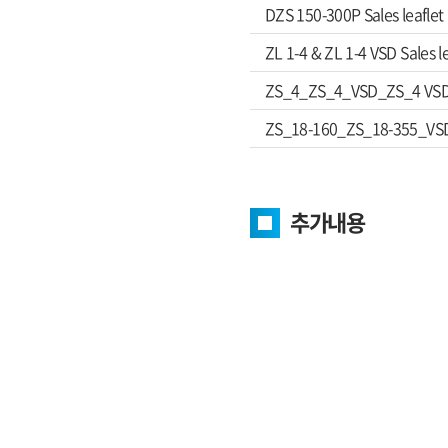
DZS 150-300P Sales leaf
ZL 1-4 & ZL 1-4 VSD Sale
ZS_4_ZS_4_VSD_ZS_4 VSD
ZS_18-160_ZS_18-355_VS
추가내용